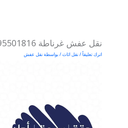
نقل عفش غرناطة 95501816
اترك تعليقاً
/
نقل اثاث
/ بواسطة
نقل عفش