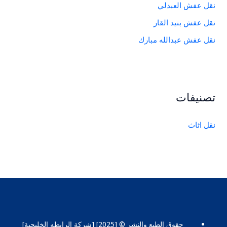
نقل عفش العبدلي
نقل عفش بنيد القار
نقل عفش عبدالله مبارك
تصنيفات
نقل اثاث
حقوق الطبع والنشر © [2025] [شركة الرابطه الخليجية]