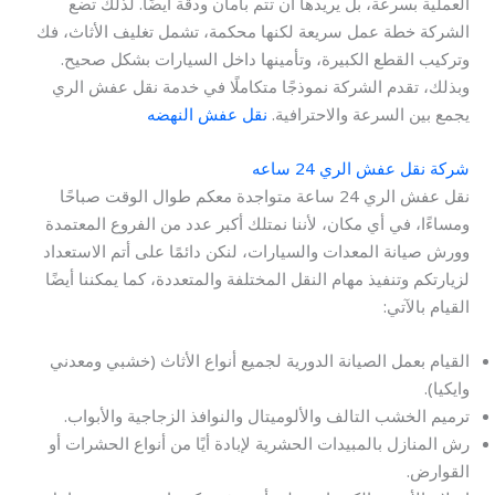
العملية بسرعة، بل يريدها أن تتم بأمان ودقة أيضًا. لذلك تضع
الشركة خطة عمل سريعة لكنها محكمة، تشمل تغليف الأثاث، فك
وتركيب القطع الكبيرة، وتأمينها داخل السيارات بشكل صحيح.
وبذلك، تقدم الشركة نموذجًا متكاملًا في خدمة نقل عفش الري
يجمع بين السرعة والاحترافية.
نقل عفش النهضه
شركة نقل عفش الري 24 ساعه
نقل عفش الري 24 ساعة متواجدة معكم طوال الوقت صباحًا
ومساءًا، في أي مكان، لأننا نمتلك أكبر عدد من الفروع المعتمدة
وورش صيانة المعدات والسيارات، لنكن دائمًا على أتم الاستعداد
لزيارتكم وتنفيذ مهام النقل المختلفة والمتعددة، كما يمكننا أيضًا
القيام بالآتي:
القيام بعمل الصيانة الدورية لجميع أنواع الأثاث (خشبي ومعدني
وايكيا).
ترميم الخشب التالف والألوميتال والنوافذ الزجاجية والأبواب.
رش المنازل بالمبيدات الحشرية لإبادة أيًا من أنواع الحشرات أو
القوارض.