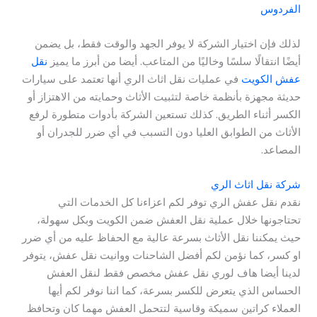
الفردوس
لذلك فإن اختيار الشركة لا يوفر الجهد والوقت فقط، بل يضمن
أيضًا انتقالًا سلسًا وخاليًا من المتاعب. أيضا من أبرز ما يميز
نقل
عفش الكويت
في عمليات نقل اثاث الري أنها تعتمد على سيارات
حديثة مجهزة بأنظمة خاصة لتثبيت الأثاث وحمايته من الاهتزاز أو
الكسر أثناء الطريق. كذلك تستعين الشركة بأدوات متطورة لرفع
الأثاث من الطوابق العليا دون التسبب في أي ضرر للجدران أو
المصاعد.
شركة نقل اثاث الري
نقدم نقل عفش الري توفر لكم اعزاءنا كل الخدمات التي
تحتاجونها خلال عملية نقل العفش ضمن الكويت وبكل سهولة،
حيث يمكننا نقل الأثاث بسرعة عالية مع الحفاظ عليه من أي ضرر
او كسر، كما نؤمن لكم أفضل الشاحنات ووانيت نقل عفش، يتوفر
لدينا أيضا هاف لوري نقل عفش مخصص فقط لنقل العفش
الحساس الذي يتعرض للكسر بسرعة، كما اننا نوفر لكم أيها
العملاء كراتين سميكة وقاسية لتتحمل العفش مهما كان وتحافظ