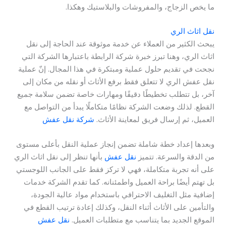
ما يخص الزجاج، والمفروشات والبلاستيك وهكذا.
نقل اثاث الري
يبحث الكثير من العملاء عن خدمة موثوقة عند الحاجة إلى نقل
اثاث الري، وهنا تبرز خبرة شركة الرابطة باعتبارها الشركة التي
نجحت في تقديم حلول عملية ومبتكرة في هذا المجال. إنّ عملية
نقل عفش الري لا تتعلق فقط برفع الأثاث أو نقله من مكان إلى
آخر، بل تتطلب تخطيطًا دقيقًا ومهارات خاصة تضمن سلامة جميع
القطع. لذلك وضعت الشركة نظامًا متكاملًا يبدأ من التواصل مع
العميل، ثم إرسال فريق لمعاينة الأثاث.
شركة نقل عفش
وبعدها إعداد خطة شاملة تضمن إنجاز عملية النقل بأعلى مستوى
من الدقة والسرعة. تتميز
نقل عفش
بأنها تنظر إلى نقل اثاث الري
على أنه تجربة متكاملة، فهي لا تركز فقط على الجانب اللوجستي
بل تهتم أيضًا براحة العميل واطمئنانه. كما تقدم الشركة خدمات
إضافية مثل التغليف الاحترافي باستخدام مواد عالية الجودة،
والتأمين على الأثاث أثناء النقل، وكذلك إعادة ترتيب القطع في
الموقع الجديد بما يتناسب مع متطلبات العميل.
نقل عفش