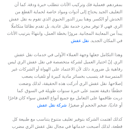
بمفردهم. فعملية فك وتركيب الأثاث تتطلب خبرة ودقة. كما أن
التغليف الجيد يحتاج إلى أدوات ومواد خاصة لحماية القطع من
الخدش أو الكسر. وهنا يبرز الدور الحيوي الذي تقوم به نقل عفش
الري. فهي لا توفر مجرد خدمة نقل عادية، بل تقدم نظامًا متكاملًا
يبدأ من المعاينة المجانية. مرورًا بخطة العمل، وانتهاءً بترتيب الأثاث
في المكان الجديد.
نقل عفش
وهذا التكامل جعلها وجهة العملاء الأولى في خدمات نقل عفش
الري. إنّ اختيار العميل لشركة متخصصة في نقل عفش الري ليس
رفاهية بل ضرورة. ذلك لأن الاعتماد على الهواة أو الشركات غير
المتمرسة قد يتسبب بخسائر مادية كبيرة أو تلفيات يصعب
إصلاحها. نقل عفش الري أدركت هذه الحقيقة، لذلك وضعت
خططًا دقيقة تعتمد على خبرة سنوات طويلة في السوق. كما
دربت طاقمها على التعامل مع جميع أنواع العفش سواء كان فاخرًا
أو عاديًا، ضخم الحجم أو صغيرًا.
شركة نقل عفش
كذلك اهتمت الشركة بتوفير تغليف متنوع يتناسب مع طبيعة كل
قطعة، لذلك أصبحت خدماتها في مجال نقل عفش الري مضرب