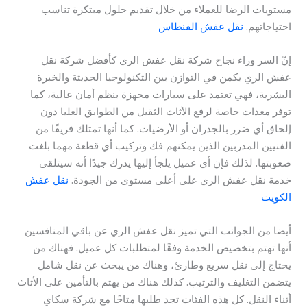
مستويات الرضا للعملاء من خلال تقديم حلول مبتكرة تناسب
احتياجاتهم.
نقل عفش الفنطاس
إنّ السر وراء نجاح شركة نقل عفش الري كأفضل شركة نقل
عفش الري يكمن في التوازن بين التكنولوجيا الحديثة والخبرة
البشرية، فهي تعتمد على سيارات مجهزة بنظم أمان عالية، كما
توفر معدات خاصة لرفع الأثاث الثقيل من الطوابق العليا دون
إلحاق أي ضرر بالجدران أو الأرضيات. كما أنها تمتلك فريقًا من
الفنيين المدربين الذين يمكنهم فك وتركيب أي قطعة مهما بلغت
صعوبتها. لذلك فإن أي عميل يلجأ إليها يدرك جيدًا أنه سيتلقى
خدمة نقل عفش الري على أعلى مستوى من الجودة.
نقل عفش
الكويت
أيضا من الجوانب التي تميز نقل عفش الري عن باقي المنافسين
أنها تهتم بتخصيص الخدمة وفقًا لمتطلبات كل عميل. فهناك من
يحتاج إلى نقل سريع وطارئ، وهناك من يبحث عن نقل شامل
يتضمن التغليف والترتيب. كذلك هناك من يهتم بالتأمين على الأثاث
أثناء النقل. كل هذه الفئات تجد طلبها متاحًا مع شركة سكاي