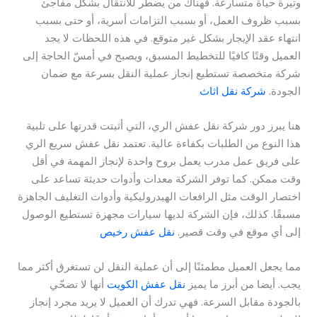
وتيرة حياة متسارعة. فهناك من يضطر للانتقال بشكل مفاجئ
بسبب ظروف العمل، أو بسبب التزامات أسرية، أو حتى بسبب
انتهاء عقد الإيجار بشكل غير متوقع. في هذه اللحظات لا يجد
العميل وقتًا كافيًا للتخطيط المسبق، ويصبح في أمسّ الحاجة إلى
شركة متخصصة تستطيع إنجاز عملية النقل بسرعة مع ضمان
الجودة.
شركة نقل اثاث
هنا يبرز دور شركة نقل عفش الري، التي أثبتت قدرتها على تلبية
هذا النوع من الطلبات بكفاءة عالية. تعتمد نقل عفش سريع الري
على فريق عمل مدرب يعمل بروح واحدة لإنجاز المهمة في أقل
وقت ممكن. كما توفر الشركة معدات وأدوات حديثة تساعد على
اختصار الوقت مثل الرافعات الهيدروليكية وأدوات التغليف الجاهزة
مسبقًا. كذلك، فإن الشركة لديها سيارات مجهزة تستطيع الوصول
إلى أي موقع في وقت قصير.
نقل عفش رخيص
مما يجعل العميل مطمئنًا إلى أن عملية النقل لن تستغرق أكثر مما
يجب. أيضا من أبرز ما يميز
نقل عفش الكويت
أنها لا تضحّي
بالجودة مقابل السرعة. فهي تدرك أن العميل لا يريد مجرد إنجاز