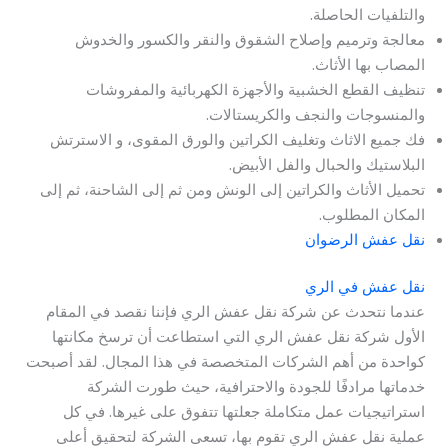
والتلفيات الحاصلة.
معالجة وترميم وإصلاح الشقوق والنقر والكسور والخدوش
المصاب بها الأثاث.
تنظيف القطع الخشبية والأجهزة الكهربائية والمفروشات
والمنسوجات والنجف والكريستالات.
فك جميع الاثاث وتغليف الكراتين والورق المقوى، و الاسترتش
البلاستيك والحبال والفل الأبيض.
تحميل الأثاث والكراتين إلى الونش ومن ثم إلى الشاحنة، ثم إلى
المكان المطلوب.
نقل عفش الرضوان
نقل عفش في الري
عندما نتحدث عن شركة نقل عفش الري فإننا نقصد في المقام
الأول شركة نقل عفش الري التي استطاعت أن ترسخ مكانتها
كواحدة من أهم الشركات المتخصصة في هذا المجال. لقد أصبحت
خدماتها مرادفًا للجودة والاحترافية، حيث طورت الشركة
استراتيجيات عمل متكاملة جعلتها تتفوق على غيرها. في كل
عملية نقل عفش الري تقوم بها، تسعى الشركة لتحقيق أعلى