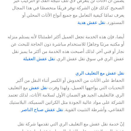
يضمن أن الأثاث لن يتعرض لأي تلف نتيجة الفك أو التركيب غير
الصحيح. كذلك فإن الشركة توفر فريقًا متخصصًا في هذا المجال
يعرف تمامًا كيفية التعامل مع جميع أنواع الأثاث المحلي أو
المستورد.
نقل عفش هدية
أيضا، فإن هذه الخدمة تجعل العميل أكثر اطمئنانًا لأنه يستلم منزله
أو مكتبه مرتبًا وجاهزًا للاستخدام مباشرة دون الحاجة للبحث عن
نجار أو فني آخر. لذلك أصبحت هذه الخدمة من أكثر ما يميز نقل
عفش الري في سوق نقل عفش الري.
نقل عفش العقيلة
نقل عفش مع التغليف الري
الحفاظ على الأثاث من الخدوش أو الكسر أثناء النقل من أكبر
التحديات التي يواجهها العميل، ولهذا وفرت
نقل عفش
مع التغليف
الري. فالتغليف الجيد هو الضمان الأول لسلامة الأثاث، لذلك تعتمد
الشركة على مواد عالية الجودة مثل الكراتين السميكة، البلاستيك
الفقاعي، وأشرطة التثبيت القوية.
نقل عفش صباح الناصر
إنّ خدمة نقل عفش مع التغليف الري التي تقدمها شركة نقل
عفش الري لا تقتصر على القطع الحساسة فقط، بل تشمل جميع