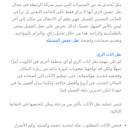
مثل يُحتذى به. من المميزات التي تميز شركة الرابطة في مجال
نقل عفش الري أنها لا تركز فقط على الجانب التقني بل تراعي
الجانب النفسي للعميل. فهي تعلم أن الانتقال من مكان إلى آخر
ليس بالأمر السهل نفسيًا، لذلك تحرص على جعل العميل يشعر
بالطمأنينة والراحة. هذا من خلال تعامل راقٍ، والتزام بالمواعيد،
وتقديم ضمانات واضحة.
نقل عفش المسيلة
نقل اثاث الري
لم تكن مهمة نقل اثاث الري أو أي منطقة أخرى في الكويت أمرًا
سهلًا ولكن قد تواجهنا صعوبات كبيرة بداية من زيارة المكان
وفحصه لتحديد مواصفاته، حتى تسليم الأثاث إلى أصحابه في
المكان الجديد، في أروع وأفضل حالاته، ولكننا نبذل أقصى ما في
جهدنا لنكن جديرين بثقة العميل فينا.
فتمر عملية نقل الأثاث بأكثر من مرحلة يمكن تلخيصها في النقاط
التالية:
فحص الأثاث المطلوب نقله لتحديد حجمه وكميته، وكم الأضرار