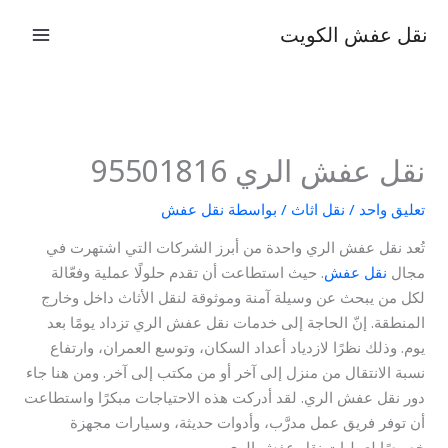
خطي
نقل عفش الكويت
لى
لمحتوى
نقل عفش الري 95501816
تعليق واحد
/
نقل اثاث
/ بواسطة
نقل عفش
تُعد نقل عفش الري واحدة من أبرز الشركات التي اشتهرت في
مجال
نقل عفش
. حيث استطاعت أن تقدم حلولًا عملية وفعّالة
لكل من يبحث عن وسيلة آمنة وموثوقة لنقل الأثاث داخل وخارج
المنطقة. إنّ الحاجة إلى خدمات نقل عفش الري تزداد يومًا بعد
يوم. وذلك نظرًا لازدياد أعداد السكان، وتوسع العمران، وارتفاع
نسبة الانتقال من منزل إلى آخر أو من مكتب إلى آخر. ومن هنا جاء
دور نقل عفش الري. لقد أدركت هذه الاحتياجات مبكرًا واستطاعت
أن توفر فريق عمل مدرَّب، وأدوات حديثة، وسيارات مجهزة
خصيصًا لعمليات نقل عفش الري.