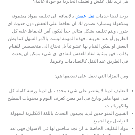
هل تريد نقل عفش و تغليف الجابرية ذو جودة عالية؟
يوجد لدينا خدمات
نقل عفش
بالإضافة الى تغليفه بمواد مضمونة
ومكفولة وممتازة تضمن لك ان تحافظ على العفش دون حدوث اي
ضرر ، ويتم تغليفه بشكل مثالي جداً ليكون آمن للحفاظ عليه كل
الطريق أو عند تخزينه ، فهذه المهمة ليست بالأمر السهل كما يظن
البعض او يمكن القيام بها عشوائياً بل تحتاج الى متخصصين للقيام
بذلك ، فهو بمثابة انقاذ للعفش لتفادي اي شيء ممكن ان يحدث
في الطريق عند النقل كالتصادمات وغيرها.
ومن المزايا التي نعمل على تقديمها هي:
التغليف لدينا لا يقتصر على شيء محدد ، بل لدينا ورشة كاملة كل
فني فيها ماهر وبارع في امر معين كغرف النوم و محتويات المطبخ
والكهربائيات.
الفنيين المتواجدين لدينا يجيدون التحدث باللغة الانكليزية لسهولة
التواصل مع الجميع.
مواد التغليف الخاصة بنا لن تجد منافس لها في الاسواق فهي تعد