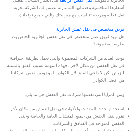
الجابرية بالكويت،
نقل عفش الرابطة
هي الخيار المثالي. بفضل
أسعارها التنافسية وخدماتها الممتازة، تضمن لك الشركة تجربة
نقل فعالة ومريحة تتناسب مع ميزانيتك وتلبي جميع توقعاتك.
فريق متخصص في نقل عفش الجابرية
هل تريد فريق عمل متخصص في نقل عفش الجابرية الخاص بك
بطريقة مضمونة؟
يوجد العديد من الشركات المضمونة والتي تعمل بطريقة احترافية
في نقل العفش من مكان لأخر ، فهذه المهمة تسبب القلق بالنسبة
للزبائن لكن لا داعي للقلق لأن الكوادر الموجودين ضمن شركاتنا
من أفضل الكوادر.
ومن المزايا التي تقدمها شركات نقل العفش هي ما يلي:
استخدام احدث المعدات والأدوات في نقل العفش من مكان لأخر.
نقوم بنقل العفش من جميع المنشآت العامة والخاصة وحتى
العفش المتواجد في الفنادق والشركات.
مستودعاتنا مجهزة بأجهزة انذار وكاميرات مراقبة تنقل الصور بدقة