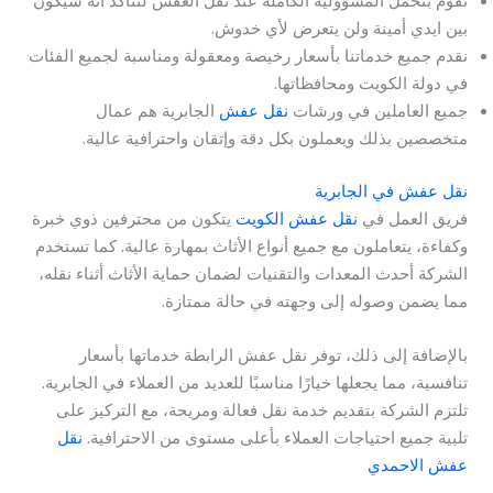
نقوم بتحمل المسؤولية الكاملة عند نقل العفش لتتأكد انه سيكون
بين ايدي أمينة ولن يتعرض لأي خدوش.
نقدم جميع خدماتنا بأسعار رخيصة ومعقولة ومناسبة لجميع الفئات
في دولة الكويت ومحافظاتها.
جميع العاملين في ورشات
نقل عفش
الجابرية هم عمال
متخصصين بذلك ويعملون بكل دقة وإتقان واحترافية عالية.
نقل عفش في الجابرية
فريق العمل في
نقل عفش الكويت
يتكون من محترفين ذوي خبرة
وكفاءة، يتعاملون مع جميع أنواع الأثاث بمهارة عالية. كما تستخدم
الشركة أحدث المعدات والتقنيات لضمان حماية الأثاث أثناء نقله،
مما يضمن وصوله إلى وجهته في حالة ممتازة.
بالإضافة إلى ذلك، توفر نقل عفش الرابطة خدماتها بأسعار
تنافسية، مما يجعلها خيارًا مناسبًا للعديد من العملاء في الجابرية.
تلتزم الشركة بتقديم خدمة نقل فعالة ومريحة، مع التركيز على
تلبية جميع احتياجات العملاء بأعلى مستوى من الاحترافية.
نقل
عفش الاحمدي