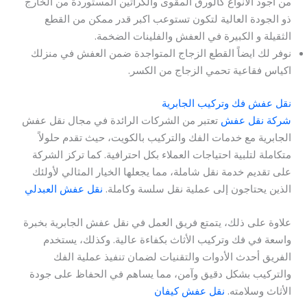
من أجود الانواع كالورق المقوى والكراتين المستوردة من الخارج
ذو الجودة العالية لتكون تستوعب اكبر قدر ممكن من القطع
الثقيلة و الكبيرة في العفش والفلينات الضخمة.
نوفر لك ايضاً القطع الزجاج المتواجدة ضمن العفش في منزلك
اكياس فقاعية تحمي الزجاج من الكسر.
نقل عفش فك وتركيب الجابرية
شركة نقل عفش
تعتبر من الشركات الرائدة في مجال نقل عفش
الجابرية مع خدمات الفك والتركيب بالكويت، حيث تقدم حلولاً
متكاملة لتلبية احتياجات العملاء بكل احترافية. كما تركز الشركة
على تقديم خدمة نقل شاملة، مما يجعلها الخيار المثالي لأولئك
الذين يحتاجون إلى عملية نقل سلسة وكاملة.
نقل عفش العبدلي
علاوة على ذلك، يتمتع فريق العمل في نقل عفش الجابرية بخبرة
واسعة في فك وتركيب الأثاث بكفاءة عالية. وكذلك، يستخدم
الفريق أحدث الأدوات والتقنيات لضمان تنفيذ عملية الفك
والتركيب بشكل دقيق وآمن، مما يساهم في الحفاظ على جودة
الأثاث وسلامته.
نقل عفش كيفان