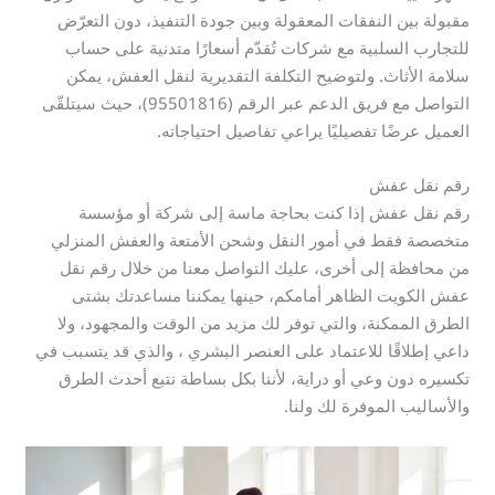
مقبولة بين النفقات المعقولة وبين جودة التنفيذ، دون التعرّض
للتجارب السلبية مع شركات تُقدّم أسعارًا متدنية على حساب
سلامة الأثاث. ولتوضيح التكلفة التقديرية لنقل العفش، يمكن
التواصل مع فريق الدعم عبر الرقم (95501816)، حيث سيتلقّى
العميل عرضًا تفصيليًا يراعي تفاصيل احتياجاته.
رقم نقل عفش
رقم نقل عفش إذا كنت بحاجة ماسة إلى شركة أو مؤسسة
متخصصة فقط في أمور النقل وشحن الأمتعة والعفش المنزلي
من محافظة إلى أخرى، عليك التواصل معنا من خلال رقم نقل
عفش الكويت الظاهر أمامكم، حينها يمكننا مساعدتك بشتى
الطرق الممكنة، والتي توفر لك مزيد من الوقت والمجهود، ولا
داعي إطلاقًا للاعتماد على العنصر البشري ، والذي قد يتسبب في
تكسيره دون وعي أو دراية، لأننا بكل بساطة نتبع أحدث الطرق
والأساليب الموفرة لك ولنا.