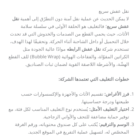
نقل عفش سريع
لا يمكن الحديث عن عملية نقل آمنة دون التطرّق إلى أهمية
نقل
عفش سريع
؛ فالتغليف هو الحلقة الأولى في سلسلة سلامة
الأثاث، حيث يحمي القطع من الصدمات والخدوش التي قد تحدث
خلال التحميل أو داخل الشاحنة أثناء الحركة. وتحقيقًا لهذا الهدف،
تستخدم شركة
نقل عفش الرابطه
موادًا عالية الجودة مثل
الكراتين المقوّاة، والفقاعات الهوائية (Bubble Wrap) للف القطع
الهشّة، والأشرطة اللاصقة القوية لضمان ثبات الصناديق.
خطوات التغليف التي تعتمدها الشركة:
فرز الأغراض:
تقسيم الأثاث والأجهزة والإكسسوارات حسب
طبيعتها ودرجة حساسيتها.
اختيار التغليف الأمثل:
يُستخدم نوع التغليف المناسب لكل فئة، مع
توفير حماية مضاعفة للتحف والأواني الزجاجية.
الوسم والترقيم:
يُكتب على كل صندوق محتوياته، ورقم الغرفة
المخصّص له، لتسهيل عملية التفريغ في الموقع الجديد.