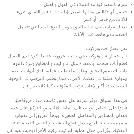
نلتزم بالمصداقية مع العملاء في القول والعمل.
نتحمل أي تكاليف يطلبها العميل إذا حدث لا قدر الله أي شيء
للأثاث من خدش أو كسر.
نمتلك مواد تغليف عالية الجودة ومن النوع الجيد التي تتحمل
الصدمات وتحافظ على الأثاث.
نقل عفش فك وتركيب
نقل عفش فك وتركيب هي خدمة ضرورية عندما يكون لدى العميل
قطع أثاث ضخمة أو معقدة مثل الدواليب والمطابخ وغرف النوم
ذات التصميم الدقيق. وعادةً ما تتطلب عملية الفك أدوات خاصة
ومهارة عملية في تفكيك الأجزاء، فيما يتطلب التركيب في الوجهة
الجديدة دقّةً أكبر لإعادة ترتيب المكوّنات كما كانت من قبل.
في هذا السياق، توفّر شركة نقل عفش فاست موف فريقًا فنيًا
قادرًا على التعامل مع مختلف أنماط الأثاث، مع التركيز على عدم
فقدان المسامير والمفاصل الصغيرة. ويلجأ الفريق إلى تقنياتٍ
مصممة خصيصًا لمنع خدش قطع الخشب أو التحف الثمينة أثناء
التفكيك، ويُراعى خلال عملية التركيب ترقيم الأجزاء بحيث تعود كل