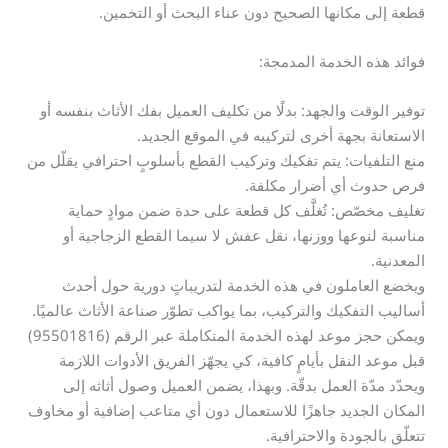
قطعة إلى مكانها الصحيح دون عناء البحث أو التخمين.
فوائد هذه الخدمة المدمجة:
توفير الوقت والجهد: بدلًا من تكليف العميل بفك الأثاث بنفسه أو
الاستعانة بجهة أخرى لتركيبه في الموقع الجديد.
منع التلفيات: يتم تفكيك وتركيب القطع بأسلوبٍ احترافي يقلّل من
فرص حدوث أي أضرار مكلفة.
تغليف مخصّص: تُغلَّف كل قطعة على حدة ضمن موادٍ حماية
مناسبة لنوعها ووزنها، نقل عفش لا سيما القطع الزجاجية أو
المعدنية.
ويخضع العاملون في هذه الخدمة لتدريباتٍ دورية حول أحدث
أساليب التفكيك والتركيب، بما يواكب تطوّر صناعة الأثاث عالميًا.
ويمكن حجز موعد لهذه الخدمة المتكاملة عبر الرقم (95501816)
قبل موعد النقل بأيامٍ كافية، كي يجهّز الفريق الأدوات اللازمة
ويحدّد مدّة العمل بدقّة. وبهذا، يضمن العميل وصول أثاثه إلى
المكان الجديد جاهزًا للاستعمال دون أي متاعب إضافية أو مخاوف
تتعلّق بالجودة والاحترافية.