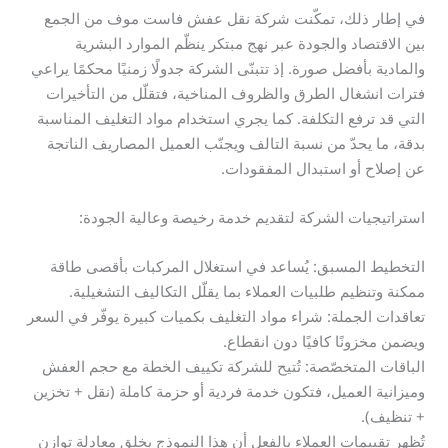
في إطار ذلك، تمكّنت شركة نقل عفش فاست موف من الجمع
بين الاقتصاد والجودة عبر نهج مبتكر ينظّم الموارد البشرية
والمادية بأفضل صورة. إذ تتبنّى الشركة جدولًا زمنيًا محكمًا يراعي
فترات انشغال الطرق والظروف المناخية، فتقلّل من التأخيرات
التي قد ترفع التكلفة. كما يجري استخدام مواد التغليف المناسبة
بدقة، ما يحدّ من نسبة التالف ويجنّب العميل المصاريف الناتجة
عن إصلاح أو استبدال المفقودات.
استراتيجيات الشركة لتقديم خدمة رخيصة وعالية الجودة:
التخطيط المسبق: يُساعد في استغلال المركبات بأقصى طاقة
ممكنة وتنظيم طلبيات العملاء بما يقلّل التكاليف التشغيلية.
تعاقدات الجملة: شراء مواد التغليف بكميات كبيرة يوفّر في السعر
ويضمن مخزونًا كافيًا دون انقطاع.
الباقات المتخصّصة: تُتيح للشركة تكييف الخطة مع حجم العفش
وميزانية العميل، فتكون خدمة فردية أو حزمة كاملة (نقل + تخزين
+ تنظيف).
تُظهر تقييمات العملاء بالفعل أن هذا النموذج يخلق معادلة توازن