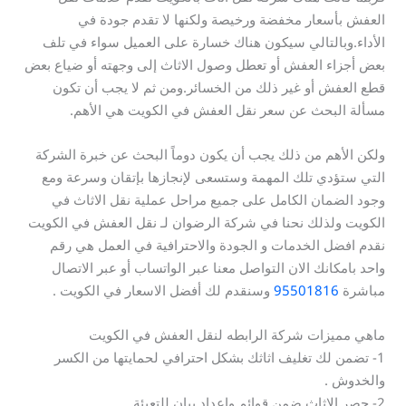
العفش بأسعار مخفضة ورخيصة ولكنها لا تقدم جودة في
الأداء.وبالتالي سيكون هناك خسارة على العميل سواء في تلف
بعض أجزاء العفش أو تعطل وصول الاثاث إلى وجهته أو ضياع بعض
قطع العفش أو غير ذلك من الخسائر.ومن ثم لا يجب أن تكون
مسألة البحث عن سعر نقل العفش في الكويت هي الأهم.
ولكن الأهم من ذلك يجب أن يكون دوماً البحث عن خبرة الشركة
التي ستؤدي تلك المهمة وستسعى لإنجازها بإتقان وسرعة ومع
وجود الضمان الكامل على جميع مراحل عملية نقل الاثاث في
الكويت ولذلك نحنا في شركة الرضوان لـ نقل العفش في الكويت
نقدم افضل الخدمات و الجودة والاحترافية في العمل هي رقم
واحد بامكانك الان التواصل معنا عبر الواتساب أو عبر الاتصال
مباشرة
95501816
وسنقدم لك أفضل الاسعار في الكويت .
ماهي مميزات شركة الرابطه لنقل العفش في الكويت
1- تضمن لك تغليف اثاثك بشكل احترافي لحمايتها من الكسر
والخدوش .
2- حصر الاثاث ضمن قوائم واعداد بيان للتعبئة .