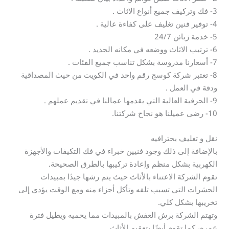
3- فك وتركيف جميع أنواع الاثاث .
4- توفير فنين تغليف على كفاءة عالية .
5- خدمة زبائن 24/7
6- ترتيب الاثاث ووضعه في مكانه الجديد .
7- أسعارنا مدروسة بشكل تناسب جميع الفئات .
8- تعتبر شركة كوسج رقم واحد في الكويت من حيث المصداقية
ودقة في العمل .
9- الحرفية العالية التي يقدمها عمالنا في تقديم عملهم .
10- رضى عميلنا هو نجاح شركتنا.
نقل و تغليف بحترافيه
بالإضافة إلى ذلك وجود فنيين خبراء في فك التكيفات والأجهزة
الكهربية بشكل منظم وإعادة تركيبها بالطرق الصحيحة.
تقوم الشركة الاعتناء بالأثاث حيث يتم رشها جيدًا بمبيدات
الحشرات التي تسبب تلفه وتأكل أجزاء منه ومع الوقت يؤدي إلى
تخريبها بشكل كلي.
وتهتم الشركة برش العفش بالمبيدات مما يحميه ويطيل فترة
عمره، كما تقوم أيضًا بتعقيم الأثاث.