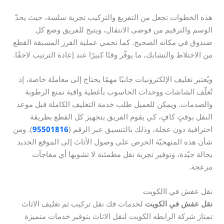
هذه الخطوات تجعل من التفريغ والتركيب تجربة سلسة، حيث يحدّ
الوسم والترقيم من فوضى الانتقال، ويتيح للفريق وضع كل
صندوق في مكانه الصحيح. كما تحمي عملية الفرز المسبقة القطع
من الاختلاط والتشابك، ما يوفّر وقتًا كبيرًا عند إعادة الترتيب لاحقًا.
ويُعتبر تغليف الإلكترونيات جانبًا مهمًا يحتاج إلى معاملة خاصة، إذ
تُغلّف الشاشات ووحدات الحاسوب بأغطية واقية تمنع الرطوبة
والصدمات. ويمكن للعميل طلب خدمة التغليف الكاملة قبل موعد
النقل بوقتٍ كافٍ، كي يقوم الفريق بتجهيز كل القطع بطريقة
احترافية دون عجلة، وذلك بالتنسيق عبر الرقم (
95501816
). ومن
شأن هذه المنهجيّة الحرص على وصول الأثاث إلى الموقع الجديد
بحالة جيّدة، وتوفير تجربة نقل مطمئنة لا تشوبها أي مفاجآت
مزعجة.
نقل عفش في االكويت
نقل عفش في الكويت
لخدمات فك نقل تركيب ثم تغليف الاثاث
تمتاز شركة الرابطه الكويت لنقل الاثاث بتوفير خدمات متميزة